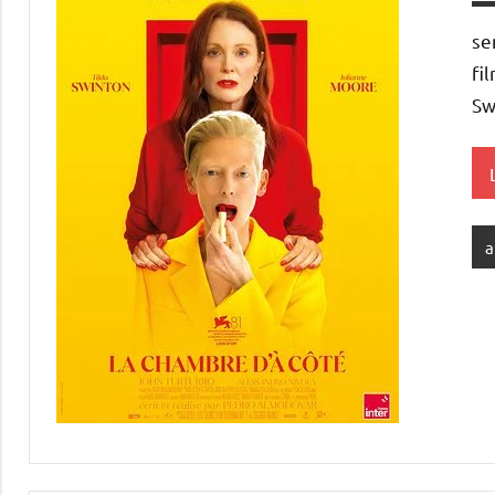
se
fi
Sw
a