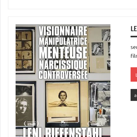
LE
se
fi
a