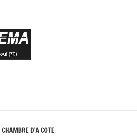
LES
association
cinéphilique
AMIS
à
Vesoul
DU
CINEMA
 CHAMBRE D’A COTE