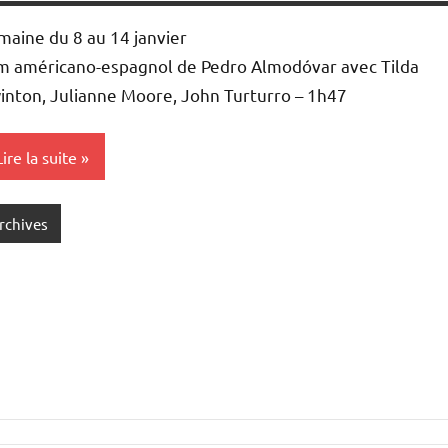
maine du 8 au 14 janvier
lm américano-espagnol de Pedro Almodóvar avec Tilda
inton, Julianne Moore, John Turturro – 1h47
Lire la suite
rchives