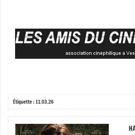
Aller
au
contenu
Étiquette :
11.03.26
H