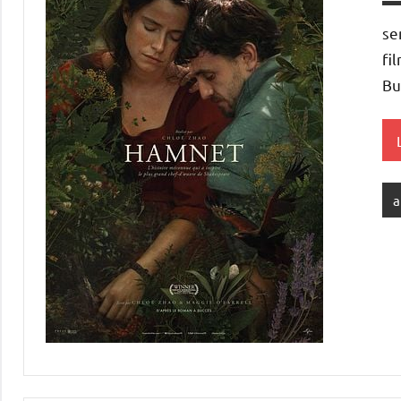
se
fi
Bu
a