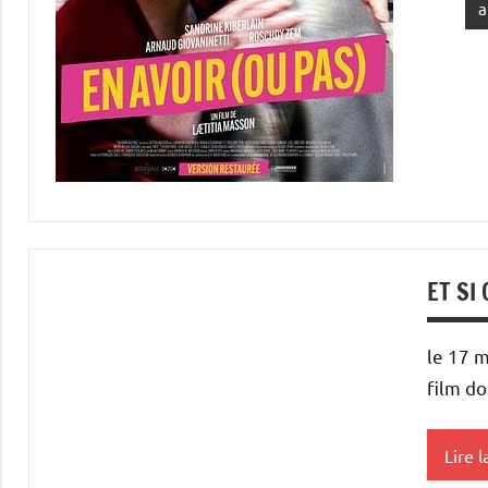
a
ET SI
le 17 
film do
Lire l