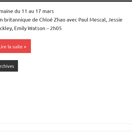
maine du 11 au 17 mars
lm britannique de Chloé Zhao avec Paul Mescal, Jessie
ckley, Emily Watson – 2h05
Lire la suite
rchives