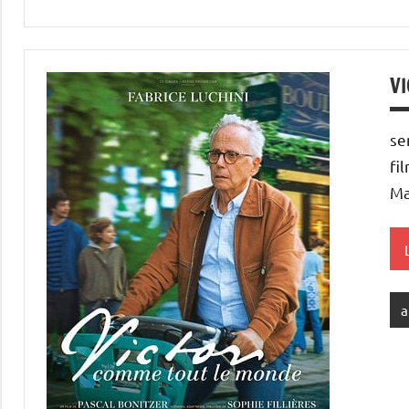
V
se
fi
Ma
a