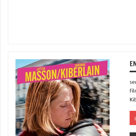
EN
se
fi
Ki