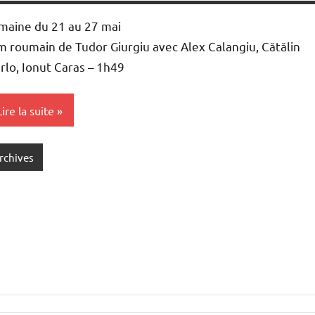
maine du 21 au 27 mai
lm roumain de Tudor Giurgiu avec Alex Calangiu, Cătălin
rlo, Ionut Caras – 1h49
Lire la suite
rchives