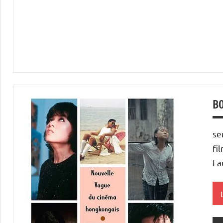
B
se
fi
La