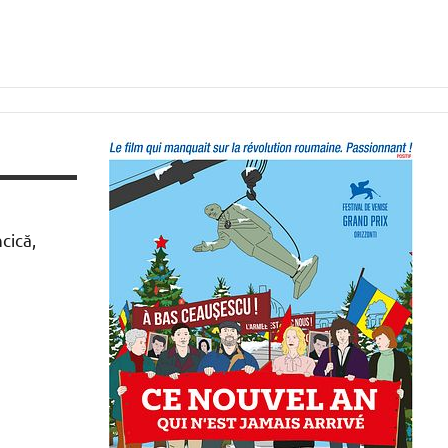
cică,