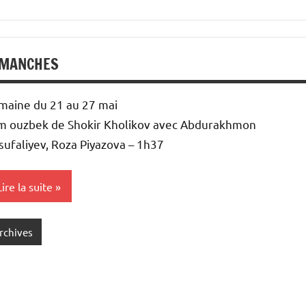
IMANCHES
maine du 21 au 27 mai
lm ouzbek de Shokir Kholikov avec Abdurakhmon
sufaliyev, Roza Piyazova – 1h37
Lire la suite
rchives