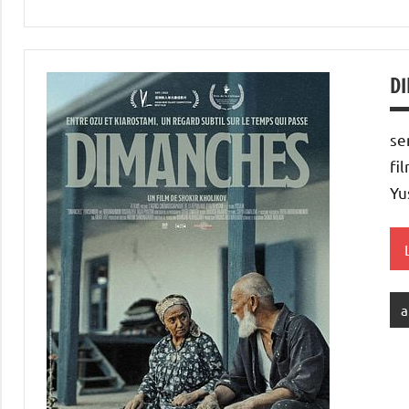
D
se
fi
Yu
a