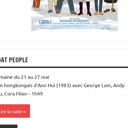
OAT PEOPLE
maine du 21 au 27 mai
lm hongkongais d’Ann Hui (1983) avec George Lam, Andy
u, Cora Miao – 1h49
Lire la suite