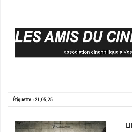
Aller
au
contenu
Étiquette :
21.05.25
LI