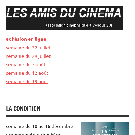
Aller
au
contenu
LES
association
adhésion en ligne
cinéphilique
AMIS
semaine du 22 juillet
à
Vesoul
semaine du 29 juillet
DU
semaine du 5 août
CINEMA
semaine du 12 août
semaine du 19 août
LA CONDITION
semaine du 10 au 16 décembre
programmation régulière