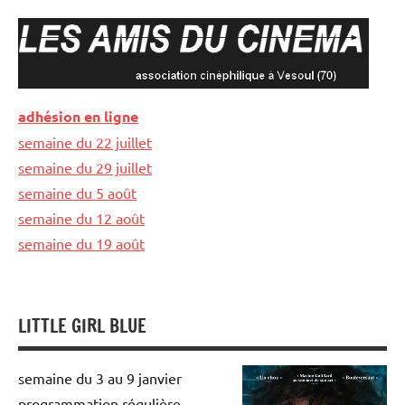
Aller
au
contenu
LES
association
adhésion en ligne
cinéphilique
AMIS
semaine du 22 juillet
à
Vesoul
semaine du 29 juillet
DU
semaine du 5 août
CINEMA
semaine du 12 août
semaine du 19 août
LITTLE GIRL BLUE
semaine du 3 au 9 janvier
programmation régulière