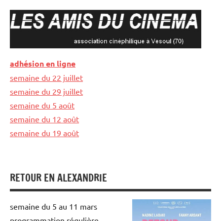
Aller
au
contenu
LES
association
adhésion en ligne
cinéphilique
AMIS
semaine du 22 juillet
à
Vesoul
semaine du 29 juillet
DU
semaine du 5 août
CINEMA
semaine du 12 août
semaine du 19 août
RETOUR EN ALEXANDRIE
semaine du 5 au 11 mars
programmation régulière