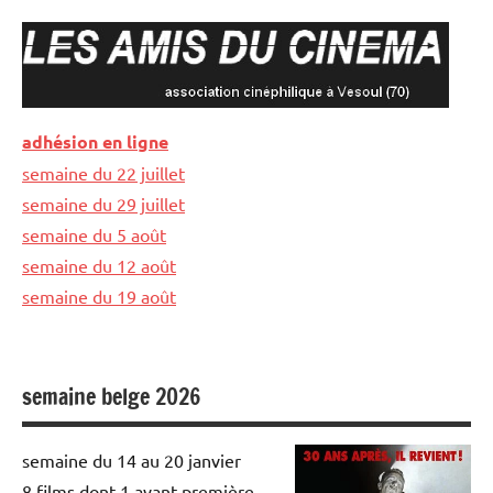
Aller
au
contenu
LES
association
adhésion en ligne
cinéphilique
AMIS
semaine du 22 juillet
à
Vesoul
semaine du 29 juillet
DU
semaine du 5 août
CINEMA
semaine du 12 août
semaine du 19 août
semaine belge 2026
semaine du 14 au 20 janvier
8 films dont 1 avant-première