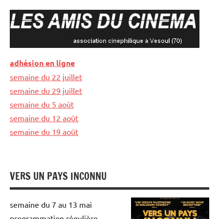
Aller
au
contenu
LES
association
adhésion en ligne
cinéphilique
AMIS
semaine du 22 juillet
à
Vesoul
semaine du 29 juillet
DU
semaine du 5 août
CINEMA
semaine du 12 août
semaine du 19 août
VERS UN PAYS INCONNU
semaine du 7 au 13 mai
programmation régulière